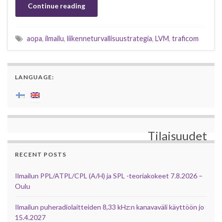
Continue reading
aopa
,
ilmailu
,
liikenneturvallisuustrategia
,
LVM
,
traficom
LANGUAGE:
Tilaisuudet
RECENT POSTS
Ilmailun PPL/ATPL/CPL (A/H) ja SPL -teoriakokeet 7.8.2026 –
Oulu
Ilmailun puheradiolaitteiden 8,33 kHz:n kanavaväli käyttöön jo
15.4.2027