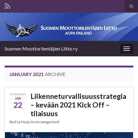
Tog
sear
Search for:
for
Suomen Moottorilentäjien Liitto ry
Togg
navig
JANUARY 2021
ARCHIVE
Liikenneturvallisuusstrategia
JAN
22
– kevään 2021 Kick Off –
tilaisuus
By
Esa Harju
in
Uncategorized