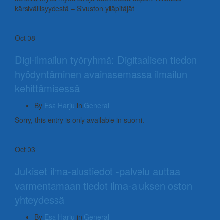
kärsivällisyydestä – Sivuston ylläpitäjät
Oct
08
Digi-ilmailun työryhmä: Digitaalisen tiedon
hyödyntäminen avainasemassa ilmailun
kehittämisessä
By
Esa Harju
in
General
Sorry, this entry is only available in suomi.
Oct
03
Julkiset ilma-alustiedot -palvelu auttaa
varmentamaan tiedot ilma-aluksen oston
yhteydessä
By
Esa Harju
in
General