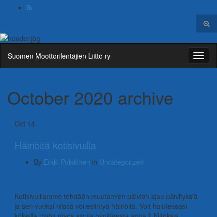
Togg
sear
Search
form
for:
Suomen Moottorilentäjien Liitto ry
Toggl
naviga
October 2020
archive
Oct
14
Häiriöitä kotisivuilla
By
Erkki Pulkkinen
in
Uncategorized
Kotisivuillamme tehdään muutamien päivien ajan päivityksiä
ja sen vuoksi niissä voi esiintyä häiriöitä. Voit halutessasi
kokeilla myös myös sivuja osoitteesta aopa.fi Kiitoksia