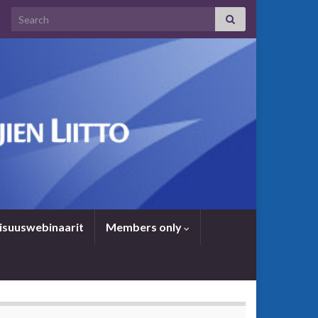
Search for:
i­suus­we­bi­naa­rit
Members only