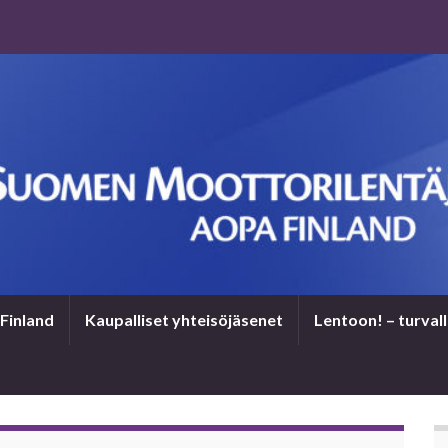
Finland
Kaupalliset yhteisöjäsenet
Len­toon! – tur­val­l