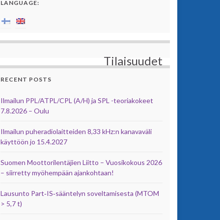
LANGUAGE:
Tilaisuudet
RECENT POSTS
Ilmailun PPL/ATPL/CPL (A/H) ja SPL -teoriakokeet
7.8.2026 – Oulu
Ilmailun puheradiolaitteiden 8,33 kHz:n kanavaväli
käyttöön jo 15.4.2027
Suomen Moottorilentäjien Liitto – Vuosikokous 2026
– siirretty myöhempään ajankohtaan!
Lausunto Part‑IS‑sääntelyn soveltamisesta (MTOM
> 5,7 t)