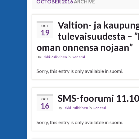
OCTOBER 2016
ARCHIVE
Valtion- ja kaupun
OCT
19
tulevaisuudesta – ”
oman onnensa nojaan”
By
Erkki Pulkkinen
in
General
Sorry, this entry is only available in suomi.
SMS-foorumi 11.10
OCT
16
By
Erkki Pulkkinen
in
General
Sorry, this entry is only available in suomi.