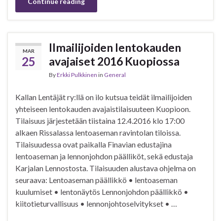
Continue reading
Ilmailijoiden lentokauden
MAR
25
avajaiset 2016 Kuopiossa
By
Erkki Pulkkinen
in
General
Kallan Lentäjät ry:llä on ilo kutsua teidät ilmailijoiden
yhteiseen lentokauden avajaistilaisuuteen Kuopioon.
Tilaisuus järjestetään tiistaina 12.4.2016 klo 17:00
alkaen Rissalassa lentoaseman ravintolan tiloissa.
Tilaisuudessa ovat paikalla Finavian edustajina
lentoaseman ja lennonjohdon päälliköt, sekä edustaja
Karjalan Lennostosta. Tilaisuuden alustava ohjelma on
seuraava: Lentoaseman päällikkö • lentoaseman
kuulumiset • lentonäytös Lennonjohdon päällikkö •
kiitotieturvallisuus • lennonjohtoselvitykset • …