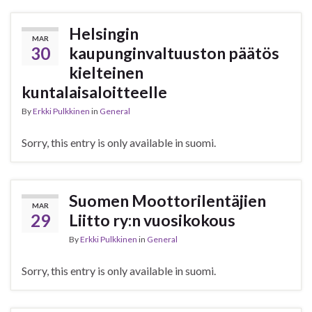
Helsingin
MAR
30
kaupunginvaltuuston päätös
kielteinen
kuntalaisaloitteelle
By
Erkki Pulkkinen
in
General
Sorry, this entry is only available in suomi.
Suomen Moottorilentäjien
MAR
29
Liitto ry:n vuosikokous
By
Erkki Pulkkinen
in
General
Sorry, this entry is only available in suomi.