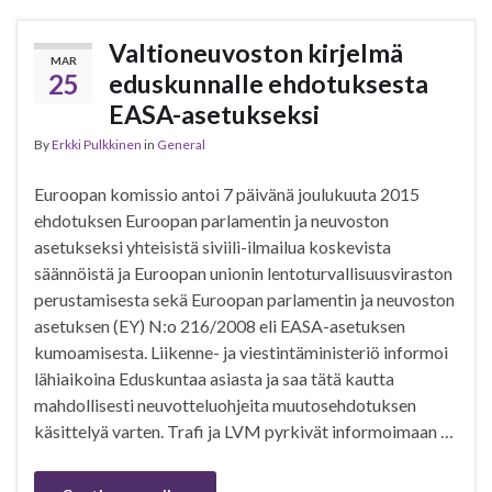
Valtioneuvoston kirjelmä
MAR
25
eduskunnalle ehdotuksesta
EASA-asetukseksi
By
Erkki Pulkkinen
in
General
Euroopan komissio antoi 7 päivänä joulukuuta 2015
ehdotuksen Euroopan parlamentin ja neuvoston
asetukseksi yhteisistä siviili-ilmailua koskevista
säännöistä ja Euroopan unionin lentoturvallisuusviraston
perustamisesta sekä Euroopan parlamentin ja neuvoston
asetuksen (EY) N:o 216/2008 eli EASA-asetuksen
kumoamisesta. Liikenne- ja viestintäministeriö informoi
lähiaikoina Eduskuntaa asiasta ja saa tätä kautta
mahdollisesti neuvotteluohjeita muutosehdotuksen
käsittelyä varten. Trafi ja LVM pyrkivät informoimaan …