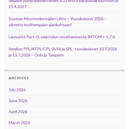
Ilmailun puheradiolaitteiden 8,33 kHz:n kanavaväli käyttöön jo
15.4.2027
Suomen Moottorilentäjien Liitto – Vuosikokous 2026 –
siirretty myöhempään ajankohtaan!
Lausunto Part‑IS‑sääntelyn soveltamisesta (MTOM > 5,7 t)
Ilmailun PPL/ATPL/CPL (A/H) ja SPL -teoriakokeet 10.7.2026
ja 13.7.2026 – Oulu ja Tampere
ARCHIVES
July 2026
June 2026
April 2026
March 2026