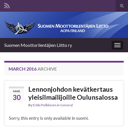
Tog
sear
Search for:
for
Suomen Moottorilentäjien Liitto ry
Togg
navig
MARCH 2016
ARCHIVE
Lennonjohdon kevätkertaus
MAR
30
yleisilmailijoille Oulunsalossa
By
Erkki Pulkkinen
in
General
Sorry, this entry is only available in suomi.