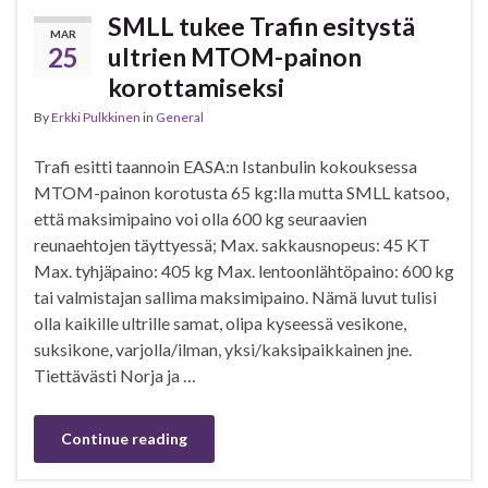
SMLL tukee Trafin esitystä
MAR
25
ultrien MTOM-painon
korottamiseksi
By
Erkki Pulkkinen
in
General
Trafi esitti taannoin EASA:n Istanbulin kokouksessa
MTOM-painon korotusta 65 kg:lla mutta SMLL katsoo,
että maksimipaino voi olla 600 kg seuraavien
reunaehtojen täyttyessä; Max. sakkausnopeus: 45 KT
Max. tyhjäpaino: 405 kg Max. lentoonlähtöpaino: 600 kg
tai valmistajan sallima maksimipaino. Nämä luvut tulisi
olla kaikille ultrille samat, olipa kyseessä vesikone,
suksikone, varjolla/ilman, yksi/kaksipaikkainen jne.
Tiettävästi Norja ja …
Continue reading